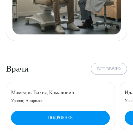
Врачи
ВСЕ ВРАЧИ
Мамедов Вахид Камалович
Ида
Уролог, Андролог
Уро
ПОДРОБНЕЕ