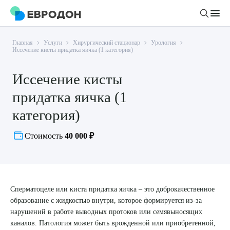
Главная
Услуги
Хирургический стационар
Урология
Личный кабинет
Иссечение кисты придатка яичка (1 категория)
Иссечение кисты
О компании
придатка яичка (1
Новости
Врачи
категория)
Статьи
Руководство клиники
Услуги и цены
Стоимость
40 000 ₽
Вакансии
Направления
Пациенту
Врачам
Лабораторная диагностика
Подготовка к анализам
Правовая информация
Инструментальная диагностика
Акции
Сперматоцеле или киста придатка яичка – это доброкачественное
Подготовка к диагностике
Политика конфиденциальности
Хирургический стационар
образование с жидкостью внутри, которое формируется из-за
ДМС
Филиалы
нарушений в работе выводных протоков или семявыносящих
Пользовательское соглашение
каналов. Патология может быть врожденной или приобретенной,