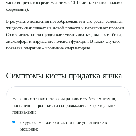
часто встречается среди мальчиков 10-14 лет (активное половое
созревание).
8 (863) 309-05-06
В результате появления новообразования и его роста, семенная
ЗАКАЗАТЬ ЗВОНОК
жидкость скапливается в новой полости и перекрывает протоки.
Со временем киста продолжает увеличиваться, вызывает боли,
дискомфорт и нарушение половой функции. В таких случаях
ЗАПИСЬ ОНЛАЙН
показана операция – иссечение сперматоцеле.
Симптомы кисты придатка яичка
На ранних этапах патология развивается бессимптомно,
постепенный рост кисты сопровождается характерными
признаками:
округлое, мягкое или эластичное уплотнение в
мошонке;