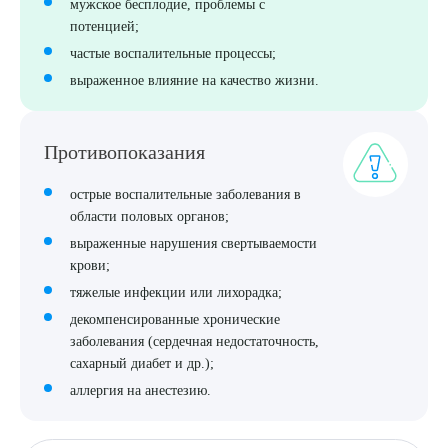
мужское бесплодие, проблемы с
потенцией;
частые воспалительные процессы;
выраженное влияние на качество жизни.
Противопоказания
острые воспалительные заболевания в
Выберите сопутствующую услугу
области половых органов;
выраженные нарушения свертываемости
крови;
тяжелые инфекции или лихорадка;
ПОДТВЕРДИТЬ
декомпенсированные хронические
ОТПРАВИТЬ
заболевания (сердечная недостаточность,
сахарный диабет и др.);
Я даю согласие на
обработку персональных данных
аллергия на анестезию.