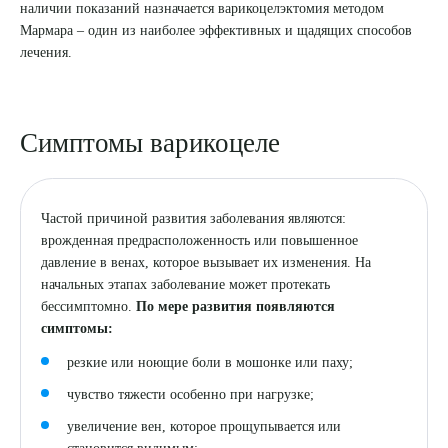
наличии показаний назначается варикоцелэктомия методом
Мармара – один из наиболее эффективных и щадящих способов
8 (863) 309-05-06
лечения.
ЗАКАЗАТЬ ЗВОНОК
Симптомы варикоцеле
ЗАПИСЬ ОНЛАЙН
Частой причиной развития заболевания являются:
врожденная предрасположенность или повышенное
давление в венах, которое вызывает их изменения. На
начальных этапах заболевание может протекать
бессимптомно.
По мере развития появляются
симптомы:
резкие или ноющие боли в мошонке или паху;
чувство тяжести особенно при нагрузке;
увеличение вен, которое прощупывается или