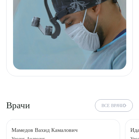
Врачи
ВСЕ ВРАЧИ
Мамедов Вахид Камалович
Ида
Уролог, Андролог
Уро