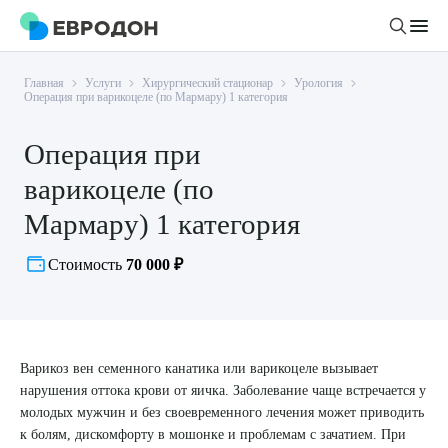
Главная
Услуги
Хирургический стационар
Урология
Личный кабинет
Операция при варикоцеле (по Мармару) 1 категория
Операция при
О компании
варикоцеле (по
Новости
Врачи
Мармару) 1 категория
Статьи
Руководство клиники
Услуги и цены
Стоимость
70 000 ₽
Вакансии
Направления
Пациенту
Врачам
Лабораторная диагностика
Подготовка к анализам
Правовая информация
Инструментальная диагностика
Акции
Варикоз вен семенного канатика или варикоцеле вызывает
Подготовка к диагностике
Политика конфиденциальности
Хирургический стационар
нарушения оттока крови от яичка. Заболевание чаще встречается у
ДМС
Филиалы
молодых мужчин и без своевременного лечения может приводить
Пользовательское соглашение
к болям, дискомфорту в мошонке и проблемам с зачатием. При