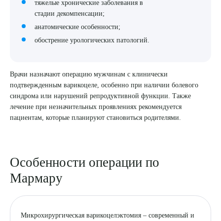
тяжелые хронические заболевания в
стадии декомпенсации;
анатомические особенности;
обострение урологических патологий.
Врачи назначают операцию мужчинам с клинически
подтвержденным варикоцеле, особенно при наличии болевого
синдрома или нарушений репродуктивной функции. Также
Выберите сопутствующую услугу
лечение при незначительных проявлениях рекомендуется
пациентам, которые планируют становиться родителями.
ПОДТВЕРДИТЬ
Особенности операции по
ОТПРАВИТЬ
Мармару
Я даю согласие на
обработку персональных данных
Микрохирургическая варикоцелэктомия – современный и