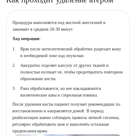
Процедура выполняется под местной анестезией и
занимает в среднем 20-30 минут.
Ход операции:
Врач после антисептической обработки разрезает кожу
в необходимой зоне над опухолью.
Аккуратно отделяет капсулу от других тканей и
Выберите сопутствующую услугу
полностью иссекает ее, чтобы предотвратить повторное
образование кисты.
Рана обрабатывается, на нее накладываются
косметические швы и стерильная повязка.
ПОДТВЕРДИТЬ
После удаления кисты пациент получает рекомендации по
ОТПРАВИТЬ
восстановлению и направляется домой. В период
реабилитации важно соблюдать правила личной гигиены,
Я даю согласие на
обработку персональных данных
регулярно обрабатывать шов и выполнять остальные
предписания врача.