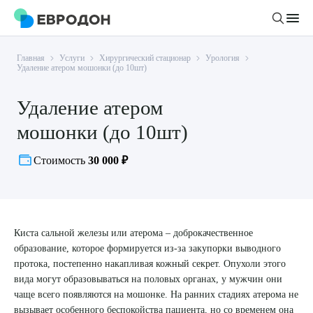
Главная
Услуги
Хирургический стационар
Урология
Личный кабинет
Удаление атером мошонки (до 10шт)
Удаление атером
О компании
мошонки (до 10шт)
Новости
Врачи
Статьи
Стоимость
30 000 ₽
Руководство клиники
Услуги и цены
Вакансии
Направления
Пациенту
Врачам
Лабораторная диагностика
Киста сальной железы или атерома – доброкачественное
Подготовка к анализам
Правовая информация
образование, которое формируется из-за закупорки выводного
Инструментальная диагностика
Акции
Подготовка к диагностике
протока, постепенно накапливая кожный секрет. Опухоли этого
Политика конфиденциальности
Хирургический стационар
вида могут образовываться на половых органах, у мужчин они
ДМС
Филиалы
Пользовательское соглашение
чаще всего появляются на мошонке. На ранних стадиях атерома не
вызывает особенного беспокойства пациента, но со временем она