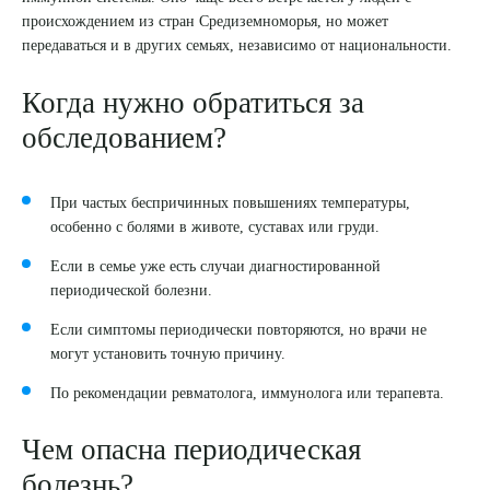
происхождением из стран Средиземноморья, но может
8 (863) 309-05-06
передаваться и в других семьях, независимо от национальности.
Когда нужно обратиться за
ЗАКАЗАТЬ ЗВОНОК
обследованием?
ЗАПИСЬ ОНЛАЙН
При частых беспричинных повышениях температуры,
особенно с болями в животе, суставах или груди.
Если в семье уже есть случаи диагностированной
периодической болезни.
Если симптомы периодически повторяются, но врачи не
могут установить точную причину.
По рекомендации ревматолога, иммунолога или терапевта.
Чем опасна периодическая
болезнь?