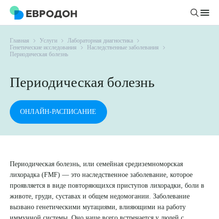
Главная
Услуги
Лабораторная диагностика
Личный кабинет
Генетические исследования
Наследственные заболевания
Периодическая болезнь
О компании
Периодическая болезнь
Новости
Врачи
Статьи
ОНЛАЙН-РАСПИСАНИЕ
Руководство клиники
Услуги и цены
Вакансии
Направления
Пациенту
Врачам
Лабораторная диагностика
Периодическая болезнь, или семейная средиземноморская
Подготовка к анализам
Правовая информация
Инструментальная диагностика
лихорадка (FMF) — это наследственное заболевание, которое
Акции
Подготовка к диагностике
проявляется в виде повторяющихся приступов лихорадки, боли в
Политика конфиденциальности
Хирургический стационар
животе, груди, суставах и общем недомогании. Заболевание
ДМС
Филиалы
Пользовательское соглашение
вызвано генетическими мутациями, влияющими на работу
иммунной системы. Оно чаще всего встречается у людей с