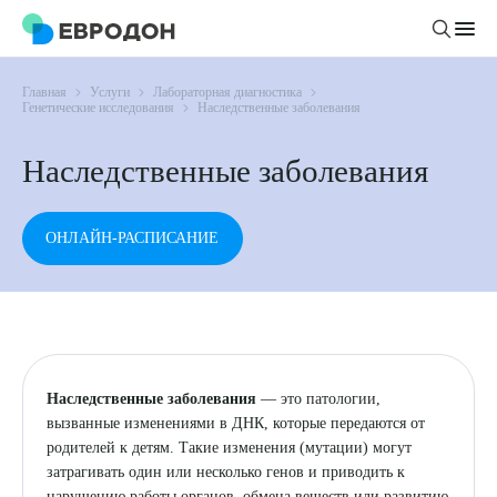
Главная
Услуги
Лабораторная диагностика
Личный кабинет
Генетические исследования
Наследственные заболевания
Наследственные заболевания
О компании
Новости
Врачи
ОНЛАЙН-РАСПИСАНИЕ
Статьи
Руководство клиники
Услуги и цены
Вакансии
Направления
Пациенту
Врачам
Лабораторная диагностика
Подготовка к анализам
Правовая информация
Инструментальная диагностика
Наследственные заболевания
— это патологии,
Акции
Подготовка к диагностике
вызванные изменениями в ДНК, которые передаются от
Политика конфиденциальности
Хирургический стационар
родителей к детям. Такие изменения (мутации) могут
ДМС
Филиалы
Пользовательское соглашение
затрагивать один или несколько генов и приводить к
нарушению работы органов, обмена веществ или развитию