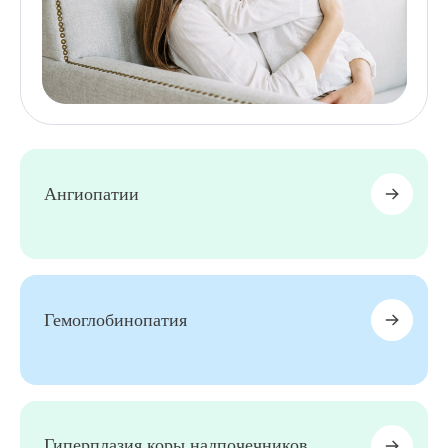
Ангиопатии
Гемоглобинопатия
Гиперплазия коры надпочечников