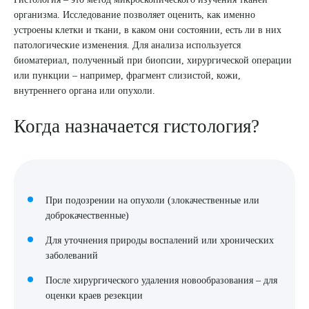
организма. Исследование позволяет оценить, как именно
8 (863) 309-05-06
устроены клетки и ткани, в каком они состоянии, есть ли в них
патологические изменения. Для анализа используется
биоматериал, полученный при биопсии, хирургической операции
ЗАКАЗАТЬ ЗВОНОК
или пункции – например, фрагмент слизистой, кожи,
внутреннего органа или опухоли.
ЗАПИСЬ ОНЛАЙН
Когда назначается гистология?
При подозрении на опухоли (злокачественные или
доброкачественные)
Для уточнения природы воспалений или хронических
заболеваний
После хирургического удаления новообразования – для
оценки краев резекции