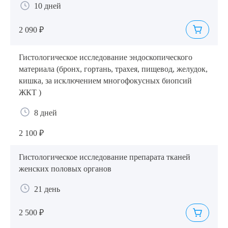
10 дней
2 090 ₽
Гистологическое исследование эндоскопического
Выберите сопутствующую услугу
материала (бронх, гортань, трахея, пищевод, желудок,
кишка, за исключением многофокусных биопсий
ЖКТ )
8 дней
ПОДТВЕРДИТЬ
2 100 ₽
ОТПРАВИТЬ
Я даю согласие на
обработку персональных данных
Гистологическое исследование препарата тканей
женских половых органов
21 день
2 500 ₽