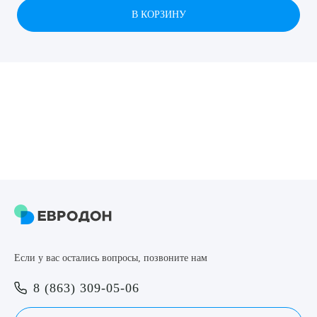
В КОРЗИНУ
8 (863) 309-05-06
ЗАКАЗАТЬ ЗВОНОК
ЗАПИСЬ ОНЛАЙН
Выберите сопутствующую услугу
ПОДТВЕРДИТЬ
Если у вас остались вопросы, позвоните нам
ОТПРАВИТЬ
8 (863) 309-05-06
Я даю согласие на
обработку персональных данных