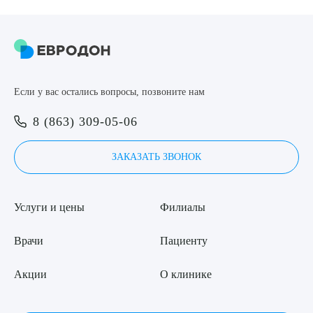
8 (863) 309-05-06
ЗАКАЗАТЬ ЗВОНОК
Выберите сопутствующую услугу
Если у вас остались вопросы, позвоните нам
ЗАПИСЬ ОНЛАЙН
8 (863) 309-05-06
ЗАКАЗАТЬ ЗВОНОК
ПОДТВЕРДИТЬ
ОТПРАВИТЬ
Услуги и цены
Филиалы
Я даю согласие на
обработку персональных данных
Врачи
Пациенту
Акции
О клинике