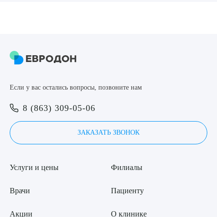
8 (863) 309-05-06
ЗАКАЗАТЬ ЗВОНОК
ЗАПИСЬ ОНЛАЙН
Выберите сопутствующую услугу
Если у вас остались вопросы, позвоните нам
8 (863) 309-05-06
ПОДТВЕРДИТЬ
ЗАКАЗАТЬ ЗВОНОК
ОТПРАВИТЬ
Я даю согласие на
обработку персональных данных
Услуги и цены
Филиалы
Врачи
Пациенту
Акции
О клинике