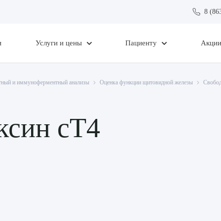
8 (86
и
Услуги и цены
Пациенту
Акци
ный и иммуноферментный анализы
Оценка функции щитовидной железы
Свобод
ксин сТ4