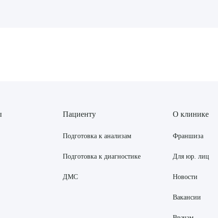
рите сопутствующую услугу
ПОДТВЕР
ТПРАВИТЬ
Я даю согласие на
обработку персональных да
ы
Пациенту
О клинике
Подготовка к анализам
Франшиза
Подготовка к диагностике
Для юр. лиц
ДМС
Новости
Вакансии
Врачам