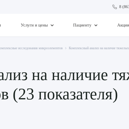
8 (86
и
Услуги и цены
Пациенту
Акци
омплексные исследования микроэлементов
Комплексный анализ на наличие тяжелых
лиз на наличие т
в (23 показателя)