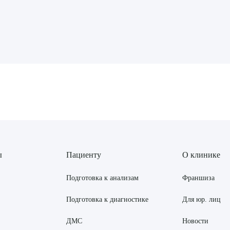
рите сопутствующую услугу
ПОДТВЕР
ТПРАВИТЬ
Я даю согласие на
обработку персональных да
ы
Пациенту
О клинике
Подготовка к анализам
Франшиза
Подготовка к диагностике
Для юр. лиц
ДМС
Новости