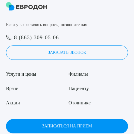
8 (863) 309-05-06
Если у вас остались вопросы, позвоните нам
ЗАКАЗАТЬ ЗВОНОК
Выберите сопутствующую услугу
8 (863) 309-05-06
ЗАПИСЬ ОНЛАЙН
ЗАКАЗАТЬ ЗВОНОК
ПОДТВЕРДИТЬ
ОТПРАВИТЬ
Услуги и цены
Филиалы
Я даю согласие на
обработку персональных данных
Врачи
Пациенту
Акции
О клинике
ЗАПИСАТЬСЯ НА ПРИЕМ