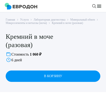
Главная
Услуги
Лабораторная диагностика
Минеральный обмен
Личный кабинет
Микроэлементы и металлы (моча)
Кремний в моче (разовая)
Кремний в моче
О компании
(разовая)
Новости
Врачи
Статьи
Стоимость
1 060 ₽
6 дней
Руководство клиники
Услуги и цены
Вакансии
Направления
Пациенту
Врачам
В КОРЗИНУ
Лабораторная диагностика
Подготовка к анализам
Правовая информация
Инструментальная диагностика
Акции
Подготовка к диагностике
Политика конфиденциальности
Хирургический стационар
ДМС
Филиалы
Пользовательское соглашение