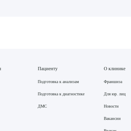
рите сопутствующую услугу
ПОДТВЕР
ТПРАВИТЬ
Я даю согласие на
обработку персональных да
ы
Пациенту
О клинике
Подготовка к анализам
Франшиза
Подготовка к диагностике
Для юр. лиц
ДМС
Новости
Вакансии
Врачам