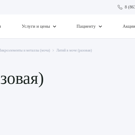
8 (86
и
Услуги и цены
Пациенту
Акци
икроэлементы и металлы (моча)
Литий в моче (разовая)
зовая)