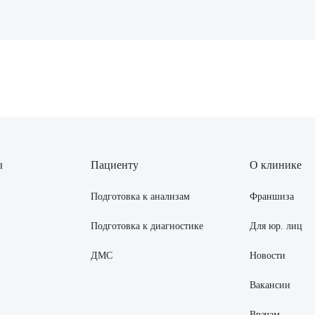
рите сопутствующую услугу
ПОДТВЕР
ТПРАВИТЬ
Я даю согласие на
обработку персональных да
ы
Пациенту
О клинике
Подготовка к анализам
Франшиза
Подготовка к диагностике
Для юр. лиц
ДМС
Новости
Вакансии
Врачам