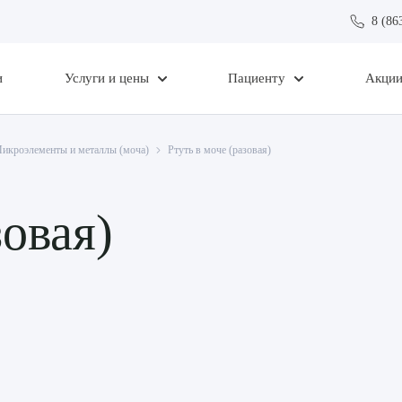
8 (86
и
Услуги и цены
Пациенту
Акци
икроэлементы и металлы (моча)
Ртуть в моче (разовая)
зовая)