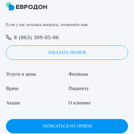
8 (863) 309-05-06
Если у вас остались вопросы, позвоните нам
ЗАКАЗАТЬ ЗВОНОК
Выберите сопутствующую услугу
8 (863) 309-05-06
ЗАПИСЬ ОНЛАЙН
ЗАКАЗАТЬ ЗВОНОК
ПОДТВЕРДИТЬ
ОТПРАВИТЬ
Услуги и цены
Филиалы
Я даю согласие на
обработку персональных данных
Врачи
Пациенту
Акции
О клинике
ЗАПИСАТЬСЯ НА ПРИЕМ