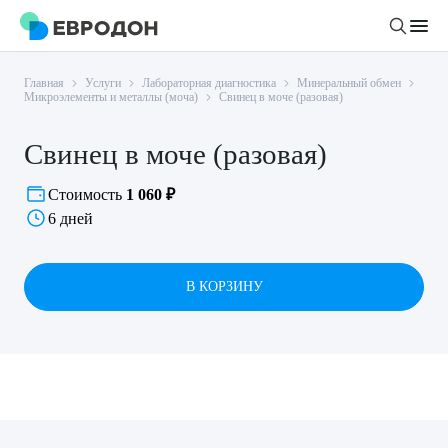
Главная
Услуги
Лабораторная диагностика
Минеральный обмен
Личный кабинет
Микроэлементы и металлы (моча)
Свинец в моче (разовая)
Свинец в моче (разовая)
О компании
Новости
Стоимость
1 060 ₽
Врачи
6 дней
Статьи
Руководство клиники
Услуги и цены
Вакансии
В КОРЗИНУ
Направления
Пациенту
Врачам
Лабораторная диагностика
Подготовка к анализам
Правовая информация
Инструментальная диагностика
Акции
Подготовка к диагностике
Политика конфиденциальности
Хирургический стационар
ДМС
Филиалы
Пользовательское соглашение