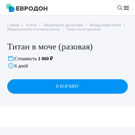
Главная
Услуги
Лабораторная диагностика
Минеральный обмен
Личный кабинет
Микроэлементы и металлы (моча)
Титан в моче (разовая)
Титан в моче (разовая)
О компании
Новости
Стоимость
1 060 ₽
Врачи
6 дней
Статьи
Руководство клиники
Услуги и цены
Вакансии
В КОРЗИНУ
Направления
Пациенту
Врачам
Лабораторная диагностика
Подготовка к анализам
Правовая информация
Инструментальная диагностика
Акции
Подготовка к диагностике
Политика конфиденциальности
Хирургический стационар
ДМС
Филиалы
Пользовательское соглашение