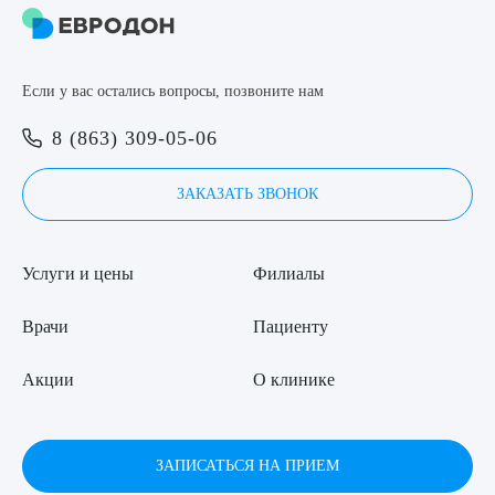
8 (863) 309-05-06
Если у вас остались вопросы, позвоните нам
ЗАКАЗАТЬ ЗВОНОК
Выберите сопутствующую услугу
8 (863) 309-05-06
ЗАПИСЬ ОНЛАЙН
ЗАКАЗАТЬ ЗВОНОК
ПОДТВЕРДИТЬ
ОТПРАВИТЬ
Услуги и цены
Филиалы
Я даю согласие на
обработку персональных данных
Врачи
Пациенту
Акции
О клинике
ЗАПИСАТЬСЯ НА ПРИЕМ