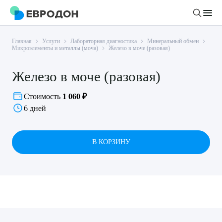
Главная
Услуги
Лабораторная диагностика
Минеральный обмен
Личный кабинет
Микроэлементы и металлы (моча)
Железо в моче (разовая)
Железо в моче (разовая)
О компании
Новости
Стоимость
1 060 ₽
Врачи
6 дней
Статьи
Руководство клиники
Услуги и цены
Вакансии
В КОРЗИНУ
Направления
Пациенту
Врачам
Лабораторная диагностика
Подготовка к анализам
Правовая информация
Инструментальная диагностика
Акции
Подготовка к диагностике
Политика конфиденциальности
Хирургический стационар
ДМС
Филиалы
Пользовательское соглашение