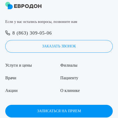
8 (863) 309-05-06
Если у вас остались вопросы, позвоните нам
ЗАКАЗАТЬ ЗВОНОК
Выберите сопутствующую услугу
8 (863) 309-05-06
ЗАПИСЬ ОНЛАЙН
ЗАКАЗАТЬ ЗВОНОК
ПОДТВЕРДИТЬ
ОТПРАВИТЬ
Услуги и цены
Филиалы
Я даю согласие на
обработку персональных данных
Врачи
Пациенту
Акции
О клинике
ЗАПИСАТЬСЯ НА ПРИЕМ