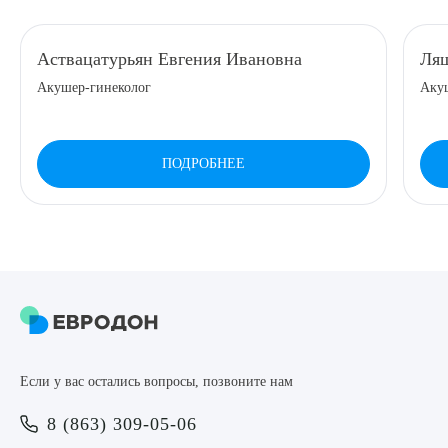
8 (863) 309-05-06
Аствацатурьян Евгения Ивановна
Ляш
Акушер-гинеколог
Аку
ЗАКАЗАТЬ ЗВОНОК
ЗАПИСЬ ОНЛАЙН
ПОДРОБНЕЕ
Выберите сопутствующую услугу
ПОДТВЕРДИТЬ
Если у вас остались вопросы, позвоните нам
ОТПРАВИТЬ
8 (863) 309-05-06
Я даю согласие на
обработку персональных данных