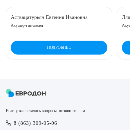
8 (863) 309-05-06
Аствацатурьян Евгения Ивановна
Ляш
Акушер-гинеколог
Аку
ЗАКАЗАТЬ ЗВОНОК
ЗАПИСЬ ОНЛАЙН
ПОДРОБНЕЕ
Выберите сопутствующую услугу
ПОДТВЕРДИТЬ
Если у вас остались вопросы, позвоните нам
ОТПРАВИТЬ
8 (863) 309-05-06
Я даю согласие на
обработку персональных данных