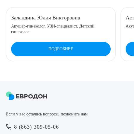
8 (863) 309-05-06
Баландина Юлия Викторовна
Аст
Акушер-гинеколог, УЗИ-специалист, Детский
Аку
ЗАКАЗАТЬ ЗВОНОК
гинеколог
ЗАПИСЬ ОНЛАЙН
ПОДРОБНЕЕ
Выберите сопутствующую услугу
ПОДТВЕРДИТЬ
Если у вас остались вопросы, позвоните нам
ОТПРАВИТЬ
8 (863) 309-05-06
Я даю согласие на
обработку персональных данных