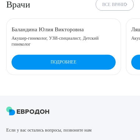
Врачи
ВСЕ ВРАЧИ
8 (863) 309-05-06
ЗАКАЗАТЬ ЗВОНОК
Баландина Юлия Викторовна
Ляш
Акушер-гинеколог, УЗИ-специалист, Детский
Аку
гинеколог
ЗАПИСЬ ОНЛАЙН
ПОДРОБНЕЕ
Выберите сопутствующую услугу
ПОДТВЕРДИТЬ
ОТПРАВИТЬ
Если у вас остались вопросы, позвоните нам