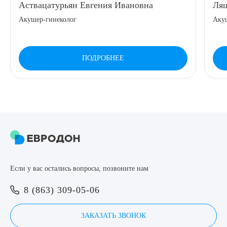
Аствацатурьян Евгения Ивановна
Ляш
8 (863) 309-05-06
Акушер-гинеколог
Аку
ЗАКАЗАТЬ ЗВОНОК
ПОДРОБНЕЕ
ЗАПИСЬ ОНЛАЙН
Выберите сопутствующую услугу
ПОДТВЕРДИТЬ
Если у вас остались вопросы, позвоните нам
ОТПРАВИТЬ
8 (863) 309-05-06
Я даю согласие на
обработку персональных данных
ЗАКАЗАТЬ ЗВОНОК