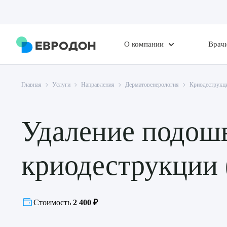
О компании
Врач
Главная
Услуги
Направления
Дерматовенерология
Криодеструкц
Удаление подош
криодеструкции 
Стоимость
2 400 ₽