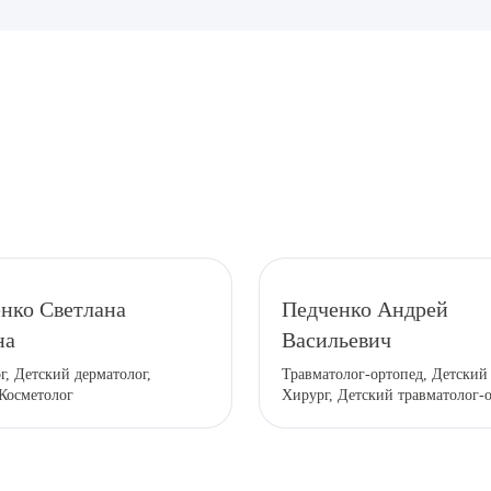
рите сопутствующую услугу
нко Светлана
Педченко Андрей
на
Васильевич
ПОДТВЕР
г, Детский дерматолог,
Травматолог-ортопед, Детский 
 Косметолог
Хирург, Детский травматолог-
ТПРАВИТЬ
Я даю согласие на
обработку персональных да