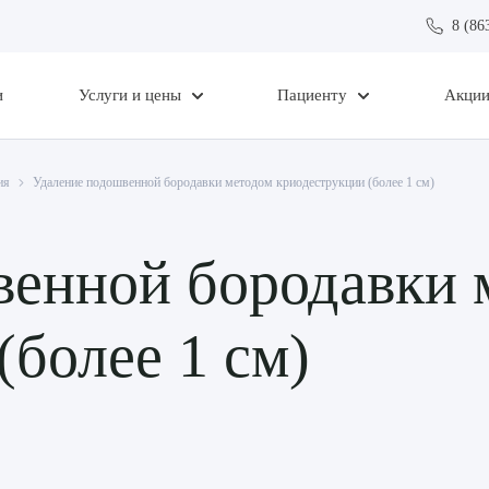
8 (86
и
Услуги и цены
Пациенту
Акци
ия
Удаление подошвенной бородавки методом криодеструкции (более 1 см)
венной бородавки 
(более 1 см)