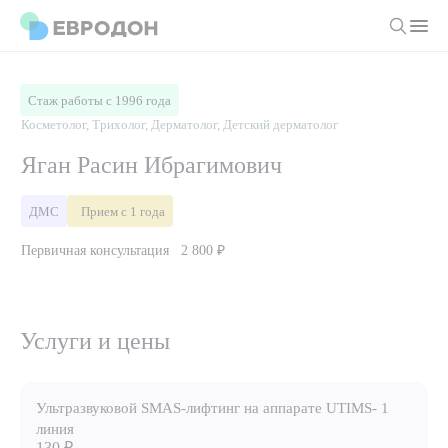
Личный кабинет
Стаж работы с 1996 года
Косметолог, Трихолог, Дерматолог, Детский дерматолог
О компании
Яган Расин Ибрагимович
Новости
Врачи
ДМС
Прием с 1 года
Статьи
Первичная консультация
2 800 ₽
Руководство клиники
Услуги и цены
Вакансии
Направления
Пациенту
Врачам
Лабораторная диагностика
Услуги и цены
Подготовка к анализам
Правовая информация
Инструментальная диагностика
Акции
Подготовка к диагностике
Политика конфиденциальности
Хирургический стационар
ДМС
Ультразвуковой SMAS-лифтинг на аппарате UTIMS- 1
Филиалы
Пользовательское соглашение
линия
130 ₽