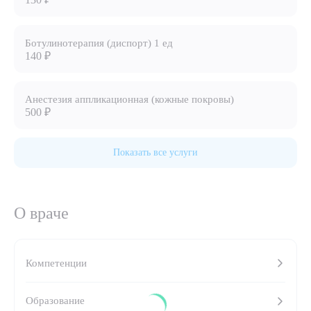
8 (863) 309-05-06
Ботулинотерапия (диспорт) 1 ед
140 ₽
ЗАКАЗАТЬ ЗВОНОК
Анестезия аппликационная (кожные покровы)
ЗАПИСЬ ОНЛАЙН
500 ₽
Показать все услуги
О враче
Компетенции
Выберите сопутствующую услугу
Образование