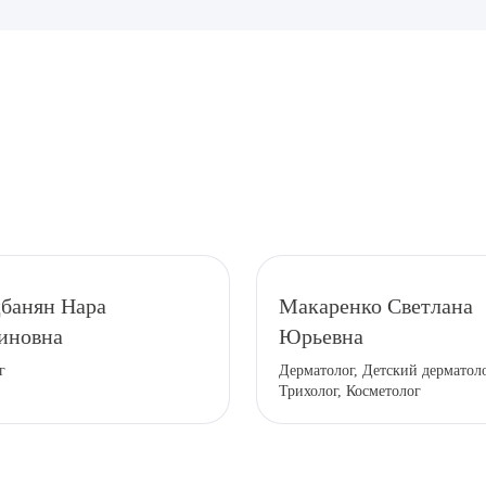
рите сопутствующую услугу
банян Нара
Макаренко Светлана
иновна
Юрьевна
ПОДТВЕР
г
Дерматолог, Детский дерматоло
Трихолог, Косметолог
ТПРАВИТЬ
Я даю согласие на
обработку персональных да