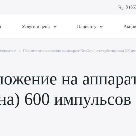
8 (86
и
Услуги и цены
Пациенту
Акци
моложение
Плазменное омоложение на аппарате NeoGen (шея+субмент.зона) 600 им
ложение на аппара
на) 600 импульсов