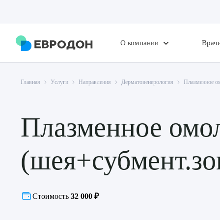
О компании
Врач
Главная
Услуги
Направления
Дерматовенерология
Плазменное о
Плазменное омо
(шея+субмент.зо
Стоимость
32 000 ₽