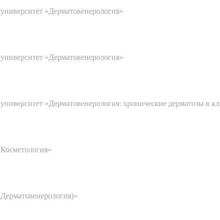
ТПРАВИТЬ
Я даю согласие на
обработку персональных да
университет «Дерматовенерология»
согласие на
обработку персональных данных
университет «Дерматовенерология»
ниверситет «Дерматовенерология: хронические дерматозы в кл
«Косметология»
«Дерматовенерология)»