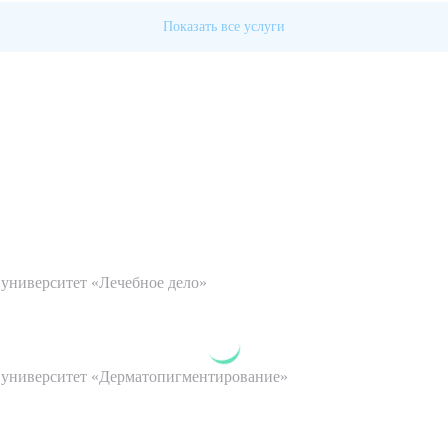
Показать все услуги
университет «Лечебное дело»
рите сопутствующую услугу
 университет «Дерматопигментирование»
ПОДТВЕР