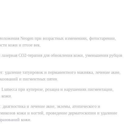
оложения Neogen при возрастных изменениях, фотостарении,
сти кожи и птозе век.
 лазерная СО2-терапия для обновления кожи, уменьшения рубцов
r: удаление татуировок и перманентного макияжа, лечение акне,
разований и пигментных пятен.
Lumecca при куперозе, розацеа и нарушениях пигментации,
 кожи.
 диагностика и лечение акне, экземы, атопического и
 микозов кожи и ногтей, проведение дерматоскопии и удаление
бразований кожи.