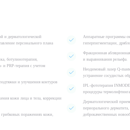
ой и дерматологической
Аппаратные программы ом
тавление персонального плана
гиперпигментации, дрябло
Фракционная абляционная
ка, ботулинотерапия,
и выравнивания рельефа.
а- и PRP-терапия с учетом
Неодимовый лазер Q-maste
устранение сосудистых об
подтяжки и улучшения контуров
IPL-фототерапия INMODE 
процедуры термолифтинга
ия кожи лица и тела, коррекции
Дерматологический прием:
периорального дерматита,
, грибковых поражениях кожи,
доброкачественных новоо