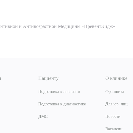
ентивной и Антивозрастной Медицины «ПревентЭйдж»
ы
Пациенту
О клинике
Подготовка к анализам
Франшиза
Подготовка к диагностике
Для юр. лиц
ДМС
Новости
Вакансии