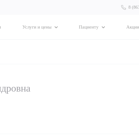
8 (86
и
Услуги и цены
Пациенту
Акци
ндровна