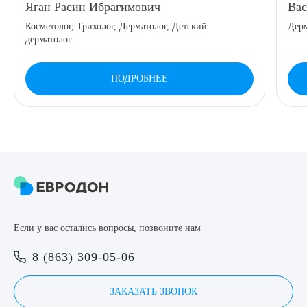
Яган Расин Ибрагимович
Вас
8 (863) 309-05-06
Косметолог, Трихолог, Дерматолог, Детский
Дерм
дерматолог
ЗАКАЗАТЬ ЗВОНОК
ПОДРОБНЕЕ
ЗАПИСЬ ОНЛАЙН
Выберите сопутствующую услугу
ПОДТВЕРДИТЬ
Если у вас остались вопросы, позвоните нам
ОТПРАВИТЬ
8 (863) 309-05-06
Я даю согласие на
обработку персональных данных
ЗАКАЗАТЬ ЗВОНОК