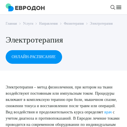
Главная
Услуги
Направления
Физиотерапия
Электротерапия
Личный кабинет
Электротерапия
О компании
Новости
ОНЛАЙН-РАСПИСАНИЕ
Врачи
Статьи
Руководство клиники
Услуги и цены
Вакансии
Направления
Электротерапия – метод физиолечения, при котором на ткани
Пациенту
Врачам
Лабораторная диагностика
воздействуют постоянным или импульсным током. Процедуры
Подготовка к анализам
включают в комплексную терапию при боли, мышечном спазме,
Правовая информация
Инструментальная диагностика
Акции
снижении тонуса и восстановлении после травм или операций.
Подготовка к диагностике
Политика конфиденциальности
Хирургический стационар
Вид воздействия и продолжительность курса определяет
врач
с
ДМС
Филиалы
учетом диагноза и противопоказаний. В Евродон лечение токами
Пользовательское соглашение
проводится на современном оборудовании по индивидуальным