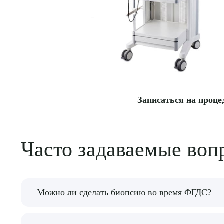
Записаться на проце
Часто задаваемые воп
Можно ли сделать биопсию во время ФГДС?
Да, при необходимости врач может взять небол