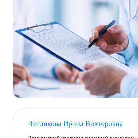
Выбе
Чигликова Ирина Викторовна