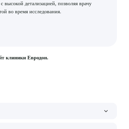
с высокой детализацией, позволяя врачу
той во время исследования.
айт клиники Евродон.
. Это помогает уточнить характер изменений