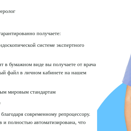
теролог
ПОДТВЕР
ТПРАВИТЬ
Я даю согласие на
обработку персональных да
гарантированно получаете:
ндоскопической системе экспертного
т в бумажном виде вы получаете от врача
ный файл в личном кабинете на нашем
ным мировым стандартам
е
 благодаря современному репроцессору.
в и полностью автоматизирована, что