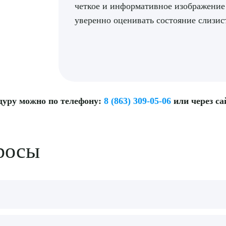
четкое и информативное изображение 
уверенно оценивать состояние слизис
дуру можно по телефону:
8 (863) 309-05-06
или через с
росы
ьшой фрагмент ткани для гистологического исследования