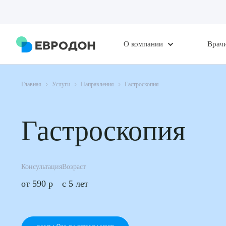
О компании
Врач
Главная
Услуги
Направления
Гастроскопия
Гастроскопия
Консультация
Возраст
от 590 р
c 5 лет