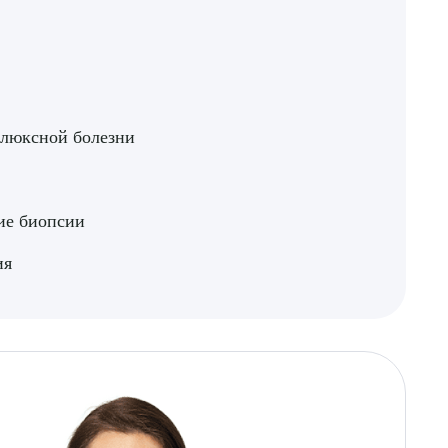
флюксной болезни
ие биопсии
ия