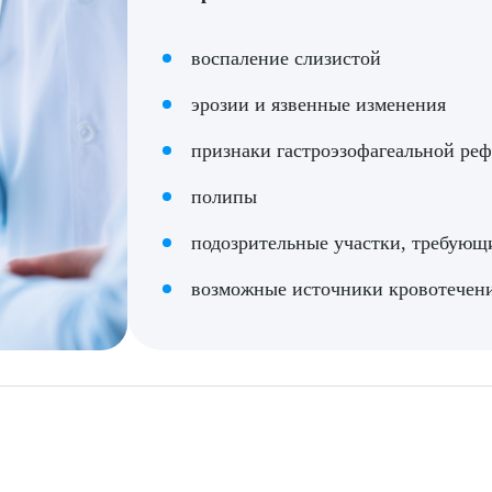
воспаление слизистой
эрозии и язвенные изменения
признаки гастроэзофагеальной ре
полипы
подозрительные участки, требующ
возможные источники кровотечен
рите сопутствующую услугу