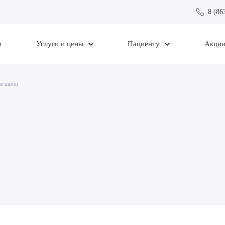
8 (86
и
Услуги и цены
Пациенту
Акци
ие швов