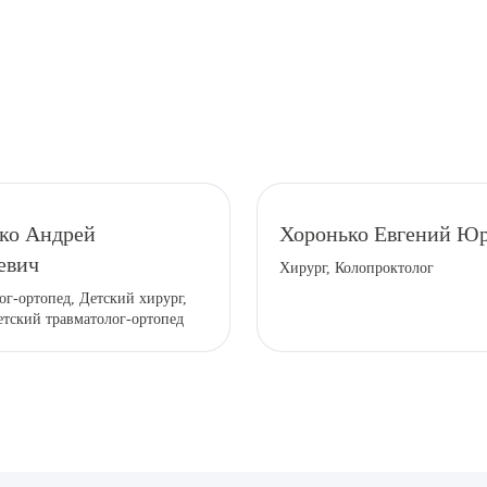
рите сопутствующую услугу
ко Андрей
Хоронько Евгений Ю
евич
Хирург, Колопроктолог
ог-ортопед, Детский хирург,
ПОДТВЕР
етский травматолог-ортопед
ТПРАВИТЬ
Я даю согласие на
обработку персональных да