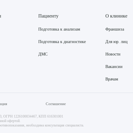
ы
Пациенту
О клинике
Подготовка к анализам
Франшиза
Подготовка к диагностике
Для юр. лиц
ДМС
Новости
Вакансии
Врачам
ация
Соглашение
73, ОГРН 1226100034467, КПП 616301001
чной офертой.
отивопоказания, необходима консультация специалиста.