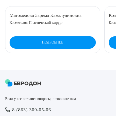
8 (863) 309-05-06
Магомедова Зарема Камалудиновна
Коз
Косметолог, Пластический хирург
Косм
ЗАКАЗАТЬ ЗВОНОК
ЗАПИСЬ ОНЛАЙН
ПОДРОБНЕЕ
Выберите сопутствующую услугу
ПОДТВЕРДИТЬ
Если у вас остались вопросы, позвоните нам
ОТПРАВИТЬ
8 (863) 309-05-06
Я даю согласие на
обработку персональных данных