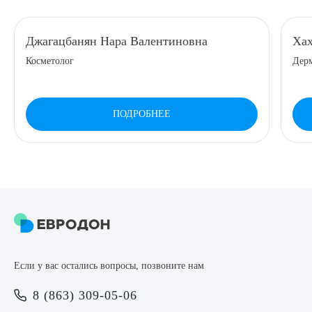
8 (863) 309-05-06
Джагацбанян Нара Валентиновна
Хах
Косметолог
Дерм
ЗАКАЗАТЬ ЗВОНОК
ЗАПИСЬ ОНЛАЙН
ПОДРОБНЕЕ
Выберите сопутствующую услугу
ПОДТВЕРДИТЬ
Если у вас остались вопросы, позвоните нам
ОТПРАВИТЬ
8 (863) 309-05-06
Я даю согласие на
обработку персональных данных