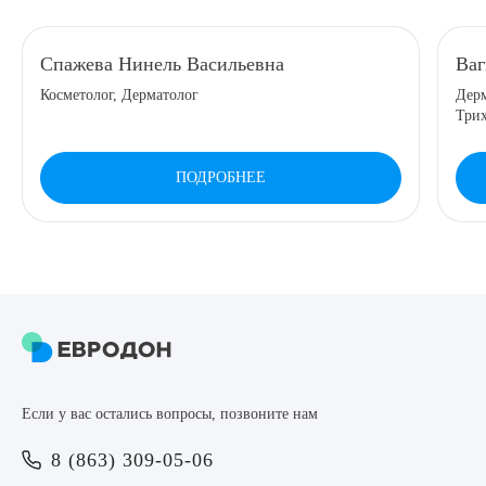
8 (863) 309-05-06
Спажева Нинель Васильевна
Ва
Косметолог, Дерматолог
Дерм
ЗАКАЗАТЬ ЗВОНОК
Три
ЗАПИСЬ ОНЛАЙН
ПОДРОБНЕЕ
Выберите сопутствующую услугу
ПОДТВЕРДИТЬ
Если у вас остались вопросы, позвоните нам
ОТПРАВИТЬ
8 (863) 309-05-06
Я даю согласие на
обработку персональных данных