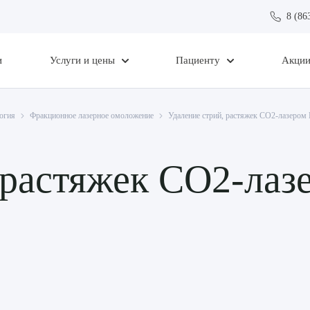
8 (86
и
Услуги и цены
Пациенту
Акци
огия
Фракционное лазерное омоложение
Удаление стрий, растяжек CO2-лазером B
 растяжек CO2-лазе