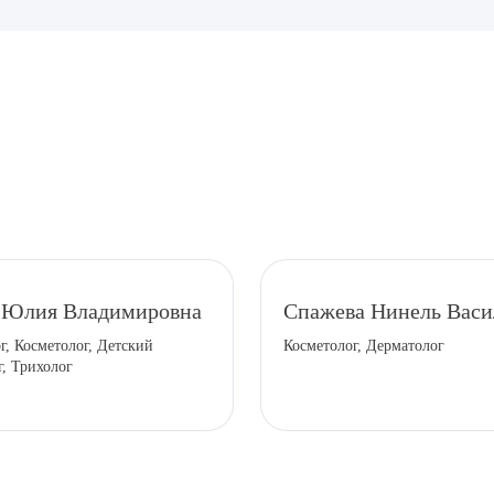
рите сопутствующую услугу
 Юлия Владимировна
Спажева Нинель Васи
г, Косметолог, Детский
Косметолог, Дерматолог
ПОДТВЕР
г, Трихолог
ТПРАВИТЬ
Я даю согласие на
обработку персональных да