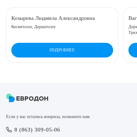
8 (863) 309-05-06
Козырева Людмила Александровна
Ва
Косметолог, Дерматолог
Дерм
ЗАКАЗАТЬ ЗВОНОК
Три
ЗАПИСЬ ОНЛАЙН
ПОДРОБНЕЕ
Выберите сопутствующую услугу
ПОДТВЕРДИТЬ
Если у вас остались вопросы, позвоните нам
ОТПРАВИТЬ
8 (863) 309-05-06
Я даю согласие на
обработку персональных данных