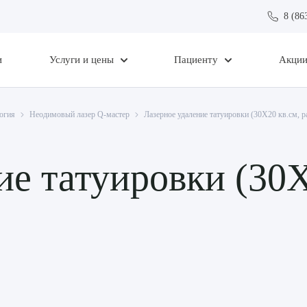
8 (86
и
Услуги и цены
Пациенту
Акци
огия
Неодимовый лазер Q-мастер
Лазерное удаление татуировки (30Х20 кв.см, 
ие татуировки (30Х