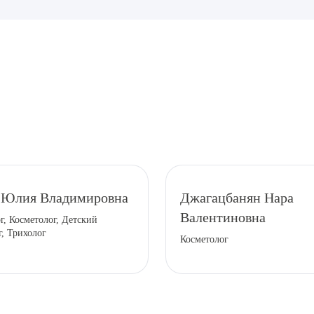
рите сопутствующую услугу
 Юлия Владимировна
Джагацбанян Нара
Валентиновна
г, Косметолог, Детский
ПОДТВЕР
г, Трихолог
Косметолог
ТПРАВИТЬ
Я даю согласие на
обработку персональных да