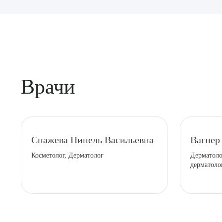
Врачи
Выбе
Спажева Нинель Васильевна
Вагнер
Косметолог, Дерматолог
Дерматоло
дерматоло
О