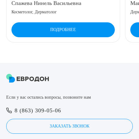
Спажева Нинель Васильевна
Маи
8 (863) 309-05-06
Косметолог, Дерматолог
Дерм
ЗАКАЗАТЬ ЗВОНОК
ПОДРОБНЕЕ
ЗАПИСЬ ОНЛАЙН
Выберите сопутствующую услугу
Если у вас остались вопросы, позвоните нам
ПОДТВЕРДИТЬ
8 (863) 309-05-06
ОТПРАВИТЬ
Я даю согласие на
обработку персональных данных
ЗАКАЗАТЬ ЗВОНОК