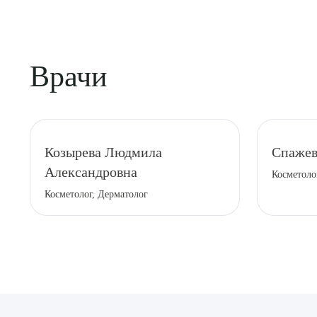
Врачи
Выбе
Козырева Людмила
Спажев
Александровна
Косметоло
Косметолог, Дерматолог
О