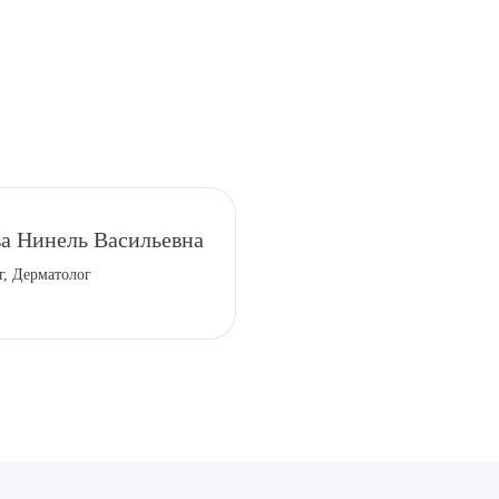
рите сопутствующую услугу
а Нинель Васильевна
г, Дерматолог
ПОДТВЕР
ТПРАВИТЬ
Я даю согласие на
обработку персональных да