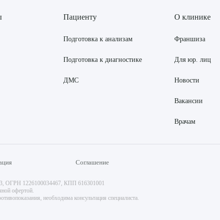
ы
Пациенту
О клинике
Подготовка к анализам
Франшиза
Подготовка к диагностике
Для юр. лиц
ДМС
Новости
Вакансии
Врачам
ация
Соглашение
73, ОГРН 1226100034467, КПП 616301001
чной офертой.
отивопоказания, необходима консультация специалиста.