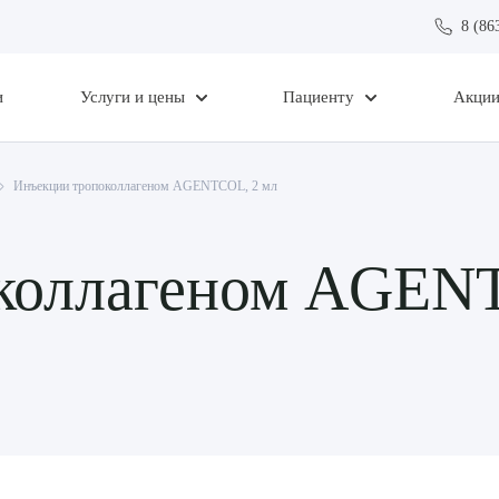
8 (86
и
Услуги и цены
Пациенту
Акци
Инъекции тропоколлагеном AGENTCOL, 2 мл
коллагеном AGEN