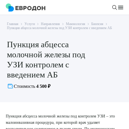
Главная
Услуги
Направления
Маммология
Биопсия
Личный кабинет
Пункция абцесса молочной железы под УЗИ контролем с введением АБ
Пункция абцесса
О компании
молочной железы под
Новости
Врачи
УЗИ контролем с
Статьи
введением АБ
Руководство клиники
Услуги и цены
Вакансии
Направления
Стоимость
4 500 ₽
Пациенту
Врачам
Лабораторная диагностика
Подготовка к анализам
Правовая информация
Инструментальная диагностика
Акции
Подготовка к диагностике
Политика конфиденциальности
Хирургический стационар
Пункция абсцесса молочной железы под контролем УЗИ – это
ДМС
Филиалы
Пользовательское соглашение
малоинвазивная процедура, при которой врач удаляет
воспалительное содержимое в тканях груди. По медицинским