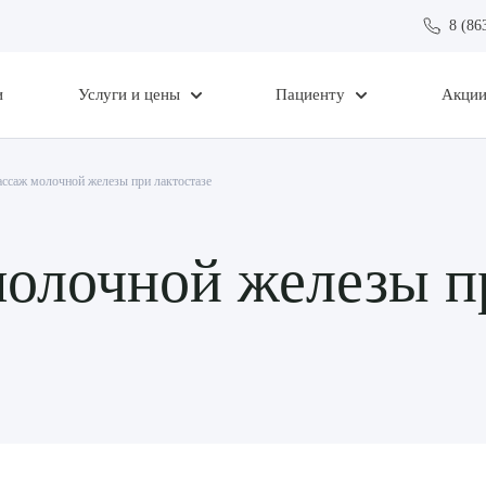
8 (86
и
Услуги и цены
Пациенту
Акци
ссаж молочной железы при лактостазе
олочной железы пр