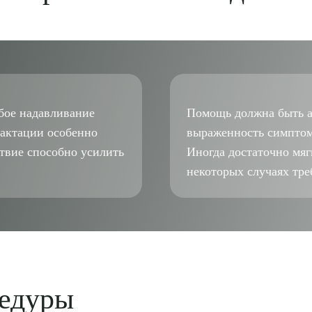
убое надавливание
Помощь должна быть а
лактации особенно
выраженность симптом
ствие способно усилить
Иногда достаточно мяг
некоторых случаях тре
рите сопутствующую услугу
цедуры