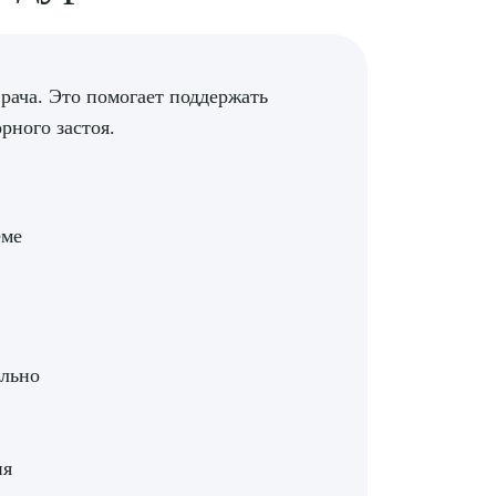
ПОДТВЕР
ТПРАВИТЬ
Я даю согласие на
обработку персональных да
рача. Это помогает поддержать
рного застоя.
еме
ельно
ия