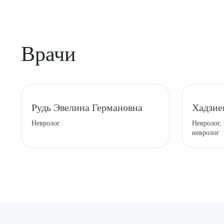
Врачи
Выбе
Рудь Эвелина Германовна
Хадзие
Невролог
Невролог,
невролог
О