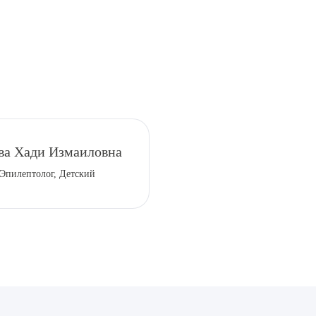
рите сопутствующую услугу
ва Хади Измаиловна
 Эпилептолог, Детский
ПОДТВЕР
ТПРАВИТЬ
Я даю согласие на
обработку персональных да