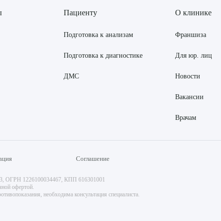
ы
Пациенту
О клинике
Подготовка к анализам
Франшиза
Подготовка к диагностике
Для юр. лиц
ДМС
Новости
Вакансии
Врачам
ация
Соглашение
73, ОГРН 1226100034467, КПП 616301001
чной офертой.
отивопоказания, необходима консультация специалиста.