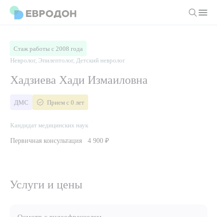
Личный кабинет
Стаж работы с 2008 года
Невролог, Эпилептолог, Детский невролог
О компании
Хадзиева Хади Измаиловна
Новости
Врачи
ДМС
Прием с 0 лет
Статьи
Руководство клиники
Услуги и цены
Кандидат медицинских наук
Вакансии
Направления
Первичная консультация
4 900 ₽
Пациенту
Врачам
Лабораторная диагностика
Подготовка к анализам
Правовая информация
Инструментальная диагностика
Акции
Подготовка к диагностике
Услуги и цены
Политика конфиденциальности
Хирургический стационар
ДМС
Филиалы
Пользовательское соглашение