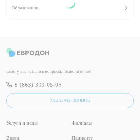
Образование
ПОДТВЕРДИТЬ
ОТПРАВИТЬ
Я даю согласие на
обработку персональных данных
ОТПРАВИТЬ
Я даю согласие на
обработку персональных данных
Если у вас остались вопросы, позвоните нам
8 (863) 309-05-06
ЗАКАЗАТЬ ЗВОНОК
Услуги и цены
Филиалы
Врачи
Пациенту