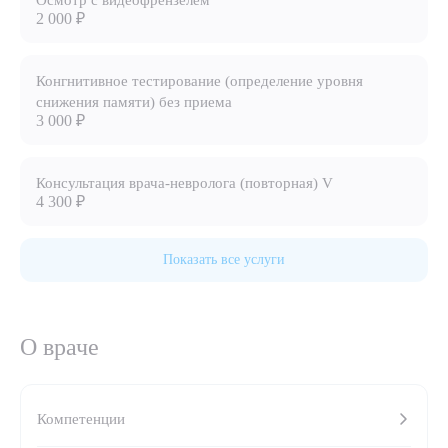
Осмотр с видеофрензелем
2 000 ₽
8 (863) 309-05-06
Конгнитивное тестирование (определение уровня
ЗАКАЗАТЬ ЗВОНОК
снижения памяти) без приема
3 000 ₽
ЗАПИСЬ ОНЛАЙН
Консультация врача-невролога (повторная) V
4 300 ₽
Показать все услуги
О враче
Выберите сопутствующую услугу
Компетенции