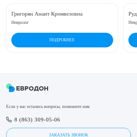
8 (863) 309-05-06
Григорян Анаит Кромвеловна
Руд
Невролог
Нев
ЗАКАЗАТЬ ЗВОНОК
ПОДРОБНЕЕ
ЗАПИСЬ ОНЛАЙН
Выберите сопутствующую услугу
ПОДТВЕРДИТЬ
Если у вас остались вопросы, позвоните нам
ОТПРАВИТЬ
8 (863) 309-05-06
Я даю согласие на
обработку персональных данных
ЗАКАЗАТЬ ЗВОНОК