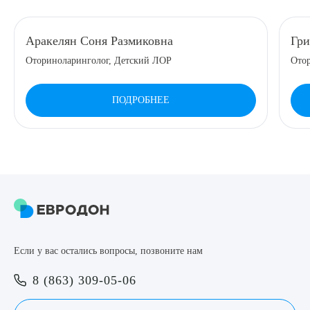
8 (863) 309-05-06
Аракелян Соня Размиковна
Гр
Оториноларинголог, Детский ЛОР
Ото
ЗАКАЗАТЬ ЗВОНОК
ПОДРОБНЕЕ
ЗАПИСЬ ОНЛАЙН
Выберите сопутствующую услугу
ПОДТВЕРДИТЬ
Если у вас остались вопросы, позвоните нам
ОТПРАВИТЬ
8 (863) 309-05-06
Я даю согласие на
обработку персональных данных