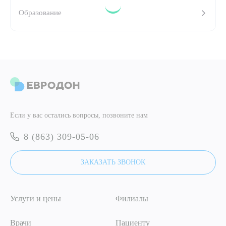
Образование
ПОДТВЕРДИТЬ
ОТПРАВИТЬ
Я даю согласие на
обработку персональных данных
ОТПРАВИТЬ
Я даю согласие на
обработку персональных данных
Если у вас остались вопросы, позвоните нам
8 (863) 309-05-06
ЗАКАЗАТЬ ЗВОНОК
Услуги и цены
Филиалы
Врачи
Пациенту