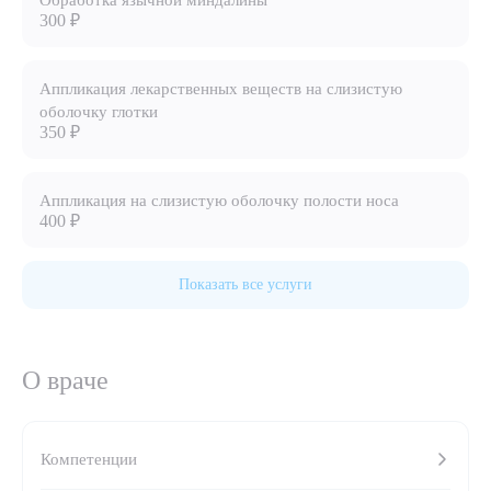
Обработка язычной миндалины
300 ₽
8 (863) 309-05-06
Аппликация лекарственных веществ на слизистую
ЗАКАЗАТЬ ЗВОНОК
оболочку глотки
350 ₽
ЗАПИСЬ ОНЛАЙН
Аппликация на слизистую оболочку полости носа
400 ₽
Показать все услуги
О враче
Выберите сопутствующую услугу
Компетенции