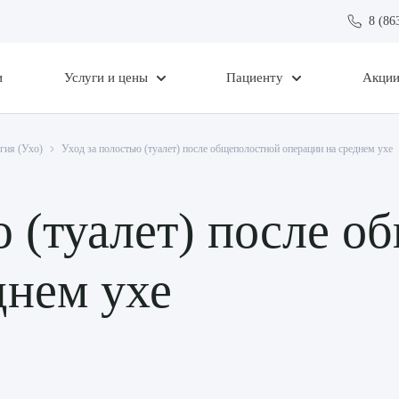
8 (86
и
Услуги и цены
Пациенту
Акци
гия (Ухо)
Уход за полостью (туалет) после общеполостной операции на среднем ухе
ю (туалет) после 
днем ухе