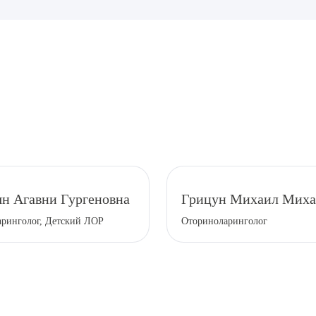
рите сопутствующую услугу
н Агавни Гургеновна
Грицун Михаил Миха
ПОДТВЕР
ринголог, Детский ЛОР
Оториноларинголог
ТПРАВИТЬ
Я даю согласие на
обработку персональных да