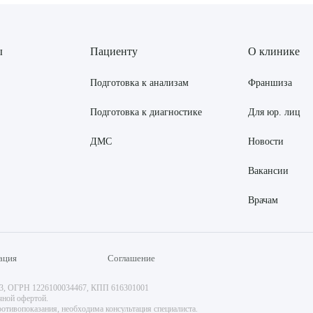
ы
Пациенту
О клинике
Подготовка к анализам
Франшиза
Подготовка к диагностике
Для юр. лиц
ДМС
Новости
Вакансии
Врачам
ация
Соглашение
73, ОГРН 1226100034467, КПП 616301001
чной офертой.
отивопоказания, необходима консультация специалиста.