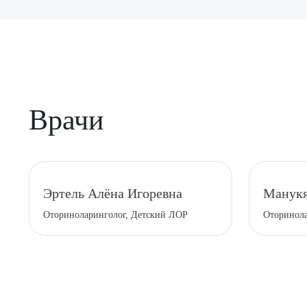
Врачи
Выбе
Эртель Алёна Игоревна
Манукя
Оториноларинголог, Детский ЛОР
Оторинола
О