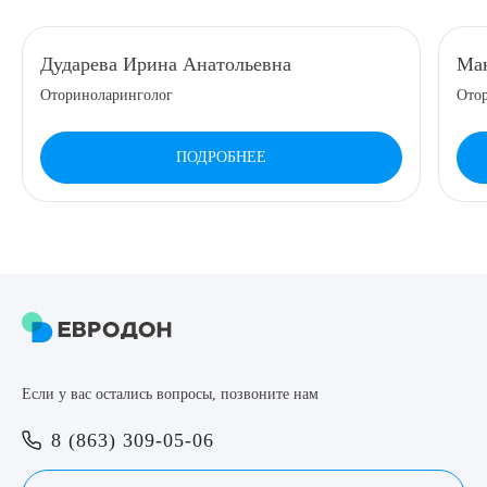
8 (863) 309-05-06
Дударева Ирина Анатольевна
Ман
Оториноларинголог
Ото
ЗАКАЗАТЬ ЗВОНОК
ПОДРОБНЕЕ
ЗАПИСЬ ОНЛАЙН
Выберите сопутствующую услугу
ПОДТВЕРДИТЬ
Если у вас остались вопросы, позвоните нам
ОТПРАВИТЬ
8 (863) 309-05-06
Я даю согласие на
обработку персональных данных