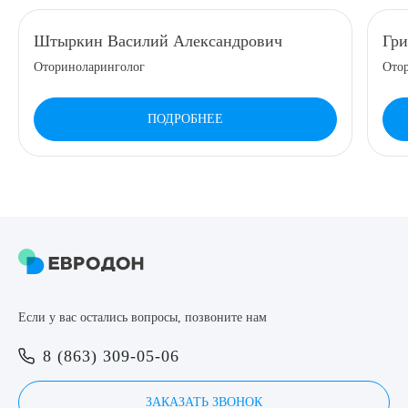
8 (863) 309-05-06
Штыркин Василий Александрович
Гр
Оториноларинголог
Ото
ЗАКАЗАТЬ ЗВОНОК
ПОДРОБНЕЕ
ЗАПИСЬ ОНЛАЙН
Выберите сопутствующую услугу
ПОДТВЕРДИТЬ
Если у вас остались вопросы, позвоните нам
ОТПРАВИТЬ
8 (863) 309-05-06
Я даю согласие на
обработку персональных данных
ЗАКАЗАТЬ ЗВОНОК