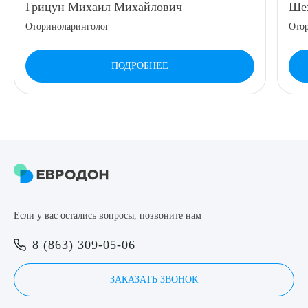
Грицун Михаил Михайлович
Шех
8 (863) 309-05-06
Оториноларинголог
Ото
ЗАКАЗАТЬ ЗВОНОК
ПОДРОБНЕЕ
ЗАПИСЬ ОНЛАЙН
Выберите сопутствующую услугу
Если у вас остались вопросы, позвоните нам
ПОДТВЕРДИТЬ
8 (863) 309-05-06
ОТПРАВИТЬ
Я даю согласие на
обработку персональных данных
ЗАКАЗАТЬ ЗВОНОК